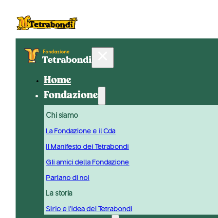
Home
Fondazione
Chi siamo
La Fondazione e il Cda
Il Manifesto dei Tetrabondi
Gli amici della Fondazione
Parlano di noi
La storia
Sirio e l'idea dei Tetrabondi