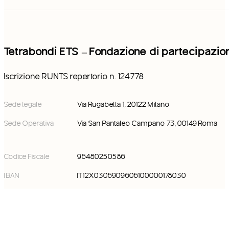
Tetrabondi ETS – Fondazione di partecipazio
Iscrizione RUNTS repertorio n. 124778
Sede legale
Via Rugabella 1, 20122 Milano
Sede Operativa
Via San Pantaleo Campano 73, 00149 Roma
Codice Fiscale
96480250586
IBAN
IT12X0306909606100000178030