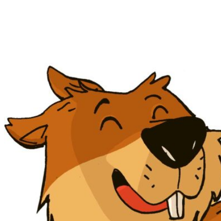
Corse e allenamenti
Turismo accessibile
Ti porto al ParCo
Le nostre Joëlette