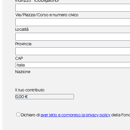
Indirizzo
(Obbligatorio)
Via/Piazza/Corso e numero civico
Località
Provincia
CAP
Nazione
Il tuo contributo
Consenso
Dichiaro di
aver letto e compreso la privacy policy
della Fon
Privacy
(Obbligatorio)