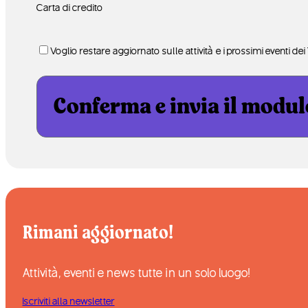
Carta di credito
Iscrizione
Voglio restare aggiornato sulle attività e i prossimi eventi de
newsletter
e
canale
Telegram
Rimani aggiornato!
Attività, eventi e news tutte in un solo luogo!
Iscriviti alla newsletter