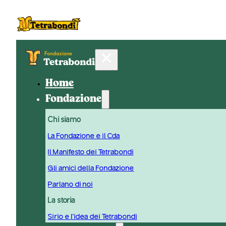
Home
Fondazione
Chi siamo
La Fondazione e il Cda
Il Manifesto dei Tetrabondi
Gli amici della Fondazione
Parlano di noi
La storia
Sirio e l'idea dei Tetrabondi