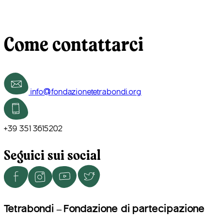
Corse e allenamenti
Turismo accessibile
Come contattarci
Ti porto al ParCo
Le nostre Joëlette
info@fondazionetetrabondi.org
+39 351 3615202
Seguici sui social
Tetrabondi – Fondazione di partecipazione