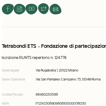
Tetrabondi ETS – Fondazione di partecipazio
Iscrizione RUNTS repertorio n. 124778
Sede legale
Via Rugabella 1, 20122 Milano
Sede Operativa
Via San Pantaleo Campano 73, 00149 Roma
Codice Fiscale
96480250586
IBAN
IT12X0306909606100000178030