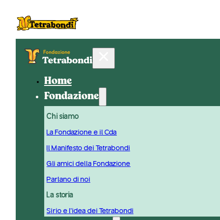
Home
Fondazione
Chi siamo
La Fondazione e il Cda
Il Manifesto dei Tetrabondi
Gli amici della Fondazione
Parlano di noi
La storia
Sirio e l'idea dei Tetrabondi