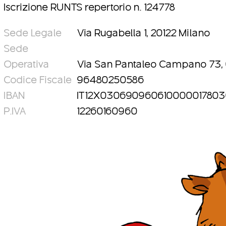
Iscrizione RUNTS repertorio n. 124778
Sede Legale
Via Rugabella 1, 20122 Milano
Sede
Operativa
Via San Pantaleo Campano 73,
Codice Fiscale
96480250586
IBAN
IT12X03069096061000001780
P.IVA
12260160960