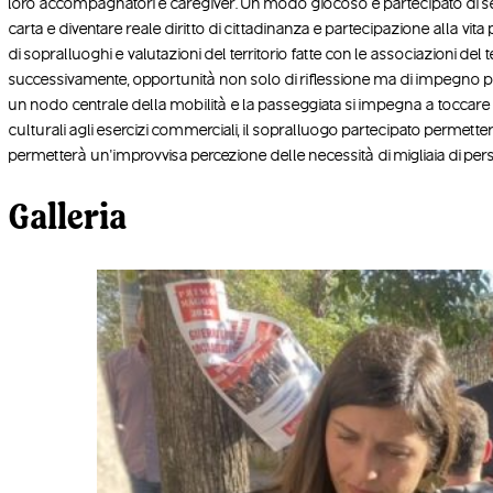
loro accompagnatori e caregiver. Un modo giocoso e partecipato di sens
carta e diventare reale diritto di cittadinanza e partecipazione alla v
di sopralluoghi e valutazioni del territorio fatte con le associazioni del
successivamente, opportunità non solo di riflessione ma di impegno per 
un nodo centrale della mobilità e la passeggiata si impegna a toccare i p
culturali agli esercizi commerciali, il sopralluogo partecipato permetterà
permetterà un’improvvisa percezione delle necessità di migliaia di person
Galleria