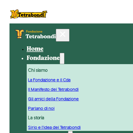
Home
Fondazione
Chi siamo
La Fondazione e il Cda
Il Manifesto dei Tetrabondi
Gli amici della Fondazione
Parlano di noi
La storia
Sirio e l'idea dei Tetrabondi