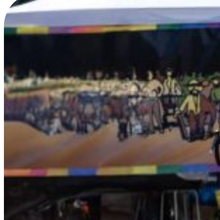
Corse e allenamenti
Turismo accessibile
Ti porto al ParCo
Le nostre Joëlette