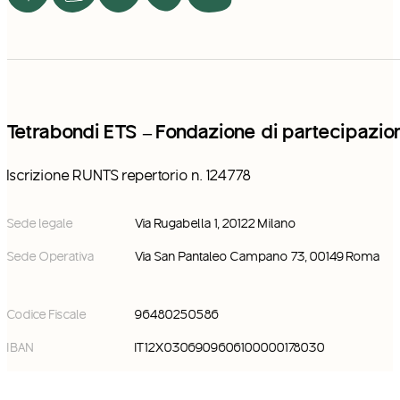
Tetrabondi ETS – Fondazione di partecipazio
Iscrizione RUNTS repertorio n. 124778
Sede legale
Via Rugabella 1, 20122 Milano
Sede Operativa
Via San Pantaleo Campano 73, 00149 Roma
Codice Fiscale
96480250586
IBAN
IT12X0306909606100000178030