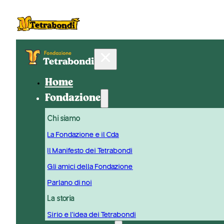
Home
Fondazione
Chi siamo
La Fondazione e il Cda
Il Manifesto dei Tetrabondi
Gli amici della Fondazione
Parlano di noi
La storia
Sirio e l'idea dei Tetrabondi