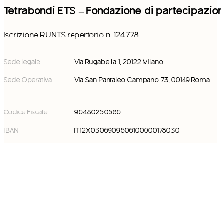
Tetrabondi ETS – Fondazione di partecipazio
Iscrizione RUNTS repertorio n. 124778
Sede legale
Via Rugabella 1, 20122 Milano
Sede Operativa
Via San Pantaleo Campano 73, 00149 Roma
Codice Fiscale
96480250586
IBAN
IT12X0306909606100000178030