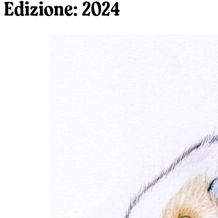
Edizione:
2024
Corse e allenamenti
Turismo accessibile
Ti porto al ParCo
Le nostre Joëlette