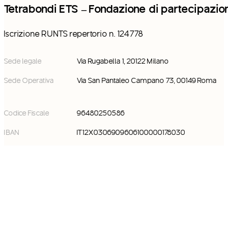
Tetrabondi ETS – Fondazione di partecipazio
Iscrizione RUNTS repertorio n. 124778
Sede legale
Via Rugabella 1, 20122 Milano
Sede Operativa
Via San Pantaleo Campano 73, 00149 Roma
Codice Fiscale
96480250586
IBAN
IT12X0306909606100000178030