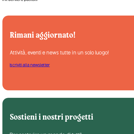
Corse e allenamenti
Turismo accessibile
Ti porto al ParCo
Rimani aggiornato!
Le nostre Joëlette
Attività, eventi e news tutte in un solo luogo!
Iscriviti alla newsletter
Sostieni i nostri progetti