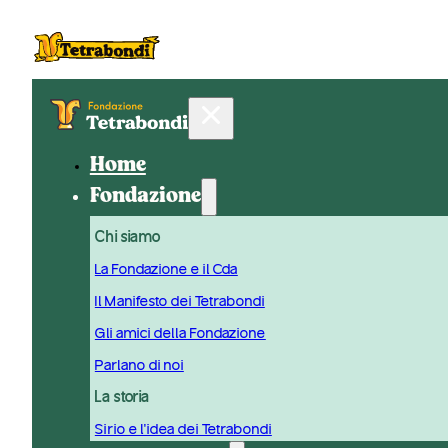
Home
Fondazione
Chi siamo
La Fondazione e il Cda
Il Manifesto dei Tetrabondi
Gli amici della Fondazione
Parlano di noi
La storia
Sirio e l'idea dei Tetrabondi