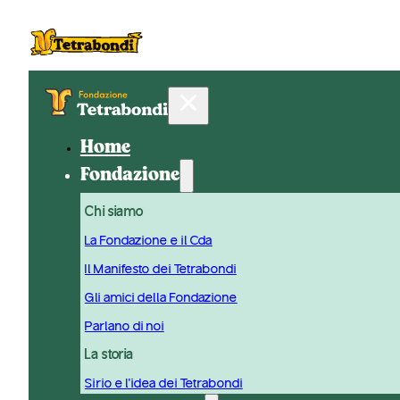
Home
Fondazione
Chi siamo
La Fondazione e il Cda
Il Manifesto dei Tetrabondi
Gli amici della Fondazione
Parlano di noi
La storia
Sirio e l'idea dei Tetrabondi