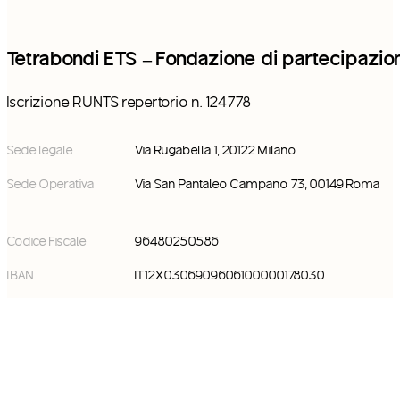
Tetrabondi ETS – Fondazione di partecipazio
Iscrizione RUNTS repertorio n. 124778
Sede legale
Via Rugabella 1, 20122 Milano
Sede Operativa
Via San Pantaleo Campano 73, 00149 Roma
Codice Fiscale
96480250586
IBAN
IT12X0306909606100000178030